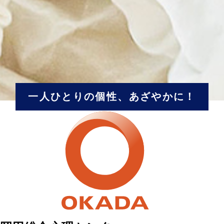
一人ひとりの個性、あざやかに！