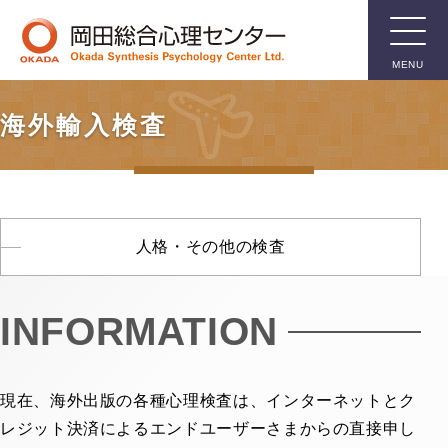
MENU
臨床用検
海外輸入検査
査
知能検査
人格・その他の検査
人格検査
親子関係検査
INFORMATION
言語関係検査
箱庭療法用具
その他臨床用検査
現在、海外出版の各種心理検査は、インターネットとク
レジット決済によるエンドユーザーさまからの直接申し