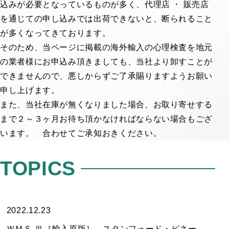
込みが必要となっているものが多く、代理店 ・ 販売店
を通じての申し込みでは出荷できないと、断られること
企業用検
が多くなってきております。
査
そのため、当ページに掲載の海外輸入の心理検査を地元
の業者様にお申込み頂きましても、当社より卸すことが
できませんので、悪しからずご了承賜りますようお願い
職業興味を調べる
申し上げます。
創造性・知能を調べる
また、当社在庫が無くなりました場合、お取り寄せする
職業適性を調べる
まで２～３ヶ月お待ち頂かなければならない場合もござ
総合ストレス検査など
います。 合わせてご承知おきください。
性格を調べる
教育指導用書籍
TOPICS
学校用検
2022.12.23
査
ＷＭＳ-Ⅲ［輸入原版］、スタンフォード・ビネー［輸入原版］はおかげさまで、完売いたしました。今しばらく輸入予定は、ありません。