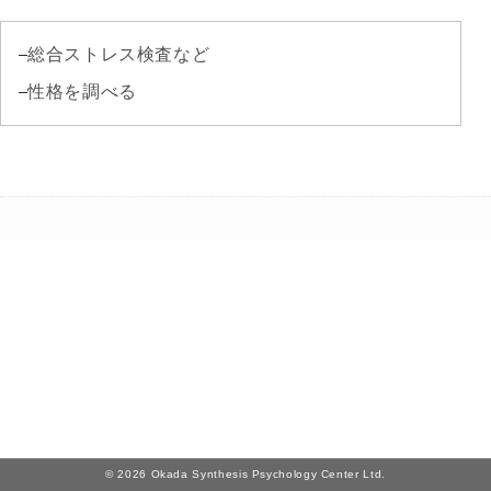
企業用検
総合ストレス検査など
査
性格を調べる
職業興味を調べる
創造性・知能を調べる
職業適性を調べる
総合ストレス検査など
性格を調べる
教育指導用書籍
学校用検
© 2026 Okada Synthesis Psychology Center Ltd.
査