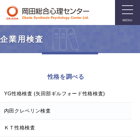
MENU
臨床用検
企業用検査
査
知能検査
性格を調べる
人格検査
親子関係検査
YG性格検査 (矢田部ギルフォード性格検査)
言語関係検査
箱庭療法用具
内田クレペリン検査
その他臨床用検査
ＫＴ性格検査