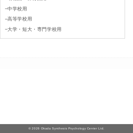
中学校用
企業用検
高等学校用
査
大学・短大・専門学校用
職業興味を調べる
創造性・知能を調べる
職業適性を調べる
総合ストレス検査など
性格を調べる
教育指導用書籍
学校用検
© 2026 Okada Synthesis Psychology Center Ltd.
査