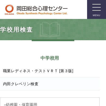
MENU
臨床用検
学校用検査
査
知能検査
中学校用
人格検査
親子関係検査
職業レディネス・テストＶＲＴ [第３版]
言語関係検査
箱庭療法用具
内田クレペリン検査
その他臨床用検査
幼稚園・保育園用