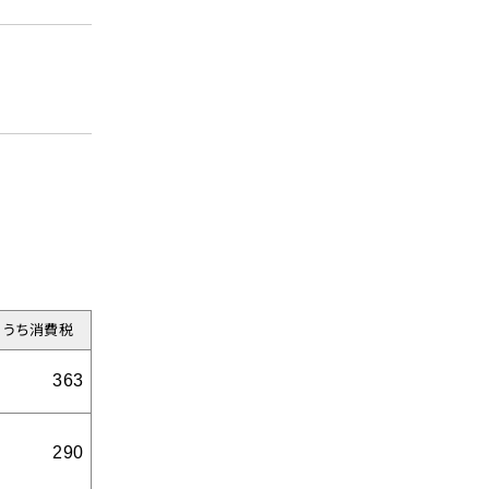
せ
うち消費税
ド
363
290