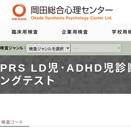
臨床用検査
企業用検査
学校用
検査ジャンル：
PRS LD児･ADHD
ングテスト
知能
人格
親子
言語
箱庭
その
検査コード