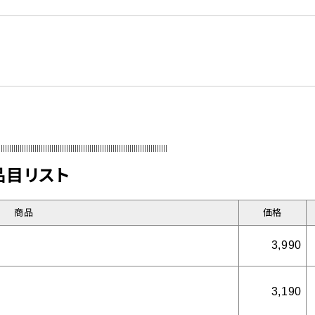
の検査
ーツ競技関係
教育・教材
VTR
品目リスト
ップページ
会社案内
個人情報について
リンク集
POD
お問い合わ
商品
価格
カタログダウンロー
3,990
3,190