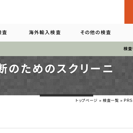
検査
海外輸入検査
その他の検査
臨床用
検査
検査
児診断のためのスクリーニ
検査
職業興味を調べる
検査
創造性・知能を調べる
関係検査
職業適性を調べる
トップページ
»
検査一覧
»
PR
関係検査
総合ストレス検査など
療法用具
性格を調べる
他臨床用検査
教育指導用書籍