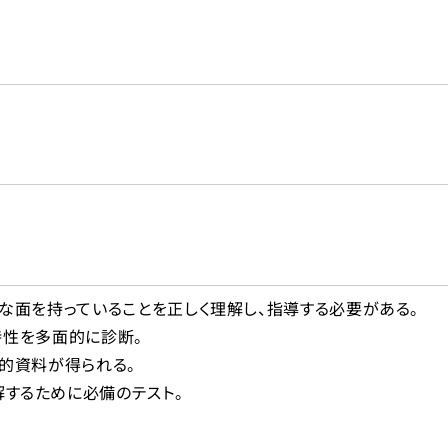
学校用
海
検査
入
園・保育園用
知能・発達に関する検査
校用
人格・その他の検査
校用
学校用
短大・専門学校用
要な面を持っていることを正しく理解し、指導する必要がある。
の特性を多面的に診断。
体的資料が得られる。
するために必備のテスト。
その他