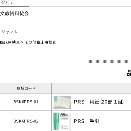
発行元
文教資料協会
スポ
ジャンル
支援
臨床用検査
その他臨床用検査
書籍
DVD/
ト
商品コード
ＰＲＳ 用紙（20部 １組）
BSK6PRS-01
ＰＲＳ 手引
BSK6PRS-02