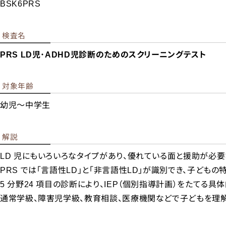
BSK6PRS
検査名
PRS LD児･ADHD児診断のためのスクリーニングテスト
対象年齢
幼稚
幼児～中学生
小学
中学
解説
高等
大学・
LD 児にもいろいろなタイプがあり、優れている面と援助が必
PRS では「言語性LD」と「非言語性LD」が識別でき、子ども
5 分野24 項目の診断により、IEP（個別指導計画）をたてる具
通常学級、障害児学級、教育相談、医療機関などで子どもを理解