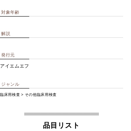
企業用検
対象年齢
査
解説
職業興味を調べる
発行元
創造性・知能を調べる
職業適性を調べる
アイエムエフ
総合ストレス検査など
性格を調べる
ジャンル
教育指導用書籍
臨床用検査
その他臨床用検査
学校用検
品目リスト
査