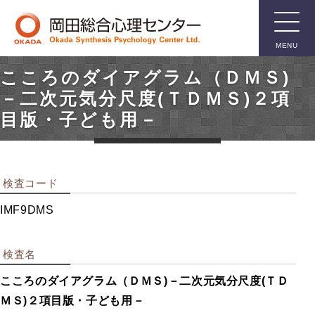
MENU
こころのダイアグラム（ＤＭＳ)
臨床用検
－二次元気分尺度(ＴＤＭＳ)２項
査
目版・子ども用－
知能検査
検査コード
人格検査
親子関係検査
IMF9DMS
言語関係検査
箱庭療法用具
検査名
その他臨床用検査
こころのダイアグラム（ＤＭＳ)－二次元気分尺度(ＴＤ
ＭＳ)２項目版・子ども用－