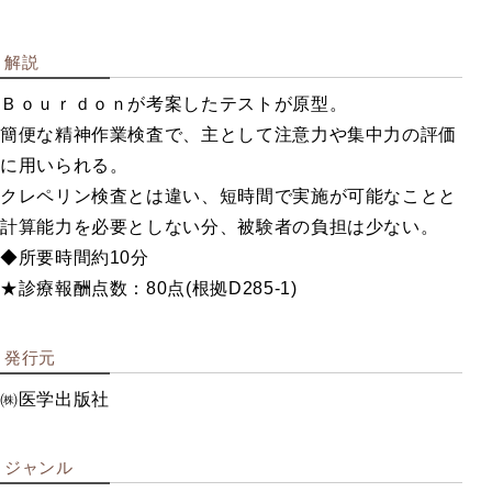
企業用検
解説
査
Ｂｏｕｒｄｏｎが考案したテストが原型。
簡便な精神作業検査で、主として注意力や集中力の評価
に用いられる。
職業興味を調べる
クレペリン検査とは違い、短時間で実施が可能なことと
創造性・知能を調べる
計算能力を必要としない分、被験者の負担は少ない。
職業適性を調べる
◆所要時間約10分
総合ストレス検査など
★診療報酬点数：80点(根拠D285-1)
性格を調べる
教育指導用書籍
発行元
㈱医学出版社
学校用検
ジャンル
査