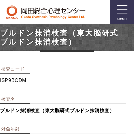
MENU
ブルドン抹消検査（東大脳研式
臨床用検
ブルドン抹消検査）
査
検査コード
知能検査
人格検査
ISP9BODM
親子関係検査
言語関係検査
検査名
箱庭療法用具
ブルドン抹消検査（東大脳研式ブルドン抹消検査）
その他臨床用検査
対象年齢