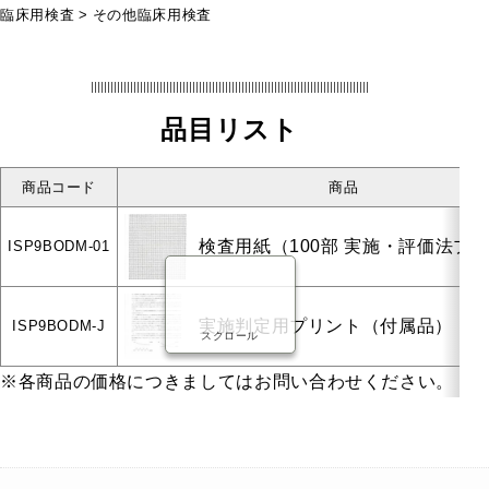
臨床用検査
その他臨床用検査
幼稚園・保育園用
品目リスト
小学校用
中学校用
高等学校用
商品コード
商品
大学・短大・専門学校用
検査用紙（100部 実施・評価法プ
ISP9BODM-01
実施判定用プリント（付属品）
ISP9BODM-J
海外輸入
スクロール
検査
※各商品の価格につきましてはお問い合わせください。
知能・発達に関する検査