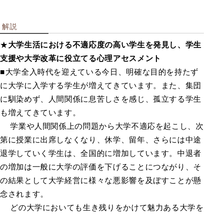
企業用検
解説
査
★
大学生活における不適応度の高い学生を発見し、学生
支援や大学改革に役立てる心理アセスメント
■大学全入時代を迎えている今日、明確な目的を持たず
職業興味を調べる
に大学に入学する学生が増えてきています。また、集団
創造性・知能を調べる
に馴染めず、人間関係に息苦しさを感じ、孤立する学生
職業適性を調べる
も増えてきています。
総合ストレス検査など
学業や人間関係上の問題から大学不適応を起こし、次
性格を調べる
第に授業に出席しなくなり、休学、留年、さらには中途
教育指導用書籍
退学していく学生は、全国的に増加しています。中退者
の増加は一般に大学の評価を下げることにつながり、そ
の結果として大学経営に様々な悪影響を及ぼすことが懸
念されます。
学校用検
どの大学においても生き残りをかけて魅力ある大学を
査