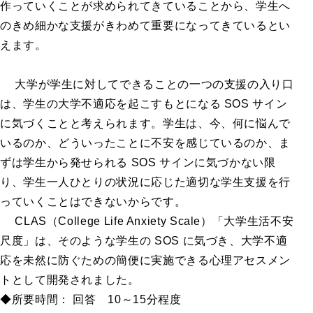
作っていくことが求められてきていることから、学生へ
のきめ細かな支援がきわめて重要になってきているとい
えます。
幼稚園・保育園用
小学校用
大学が学生に対してできることの一つの支援の入り口
中学校用
は、学生の大学不適応を起こすもとになる SOS サイン
高等学校用
に気づくことと考えられます。学生は、今、何に悩んで
大学・短大・専門学校用
いるのか、どういったことに不安を感じているのか、ま
ずは学生から発せられる SOS サインに気づかない限
り、学生一人ひとりの状況に応じた適切な学生支援を行
っていくことはできないからです。
海外輸入
CLAS（College Life Anxiety Scale）「大学生活不安
検査
尺度」は、そのような学生の SOS に気づき、大学不適
応を未然に防ぐための簡便に実施できる心理アセスメン
トとして開発されました。
◆所要時間： 回答 10～15分程度
知能・発達に関する検査