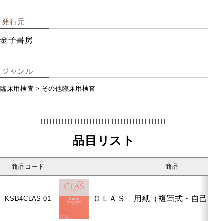
人格・その他の検査
発行元
金子書房
その他の
ジャンル
検査
臨床用検査
その他臨床用検査
スポーツ競技関係
支援教育・教材
品目リスト
書籍
DVD/VTR
商品コード
商品
トップページ
会社案内
ＣＬＡＳ 用紙（複写式・自己採点
KSB4CLAS-01
個人情報について
リンク集
POD