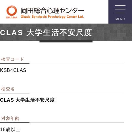
MENU
CLAS 大学生活不安尺度
臨床用検
査
検査コード
知能検査
KSB4CLAS
人格検査
親子関係検査
検査名
言語関係検査
CLAS 大学生活不安尺度
箱庭療法用具
その他臨床用検査
対象年齢
18歳以上