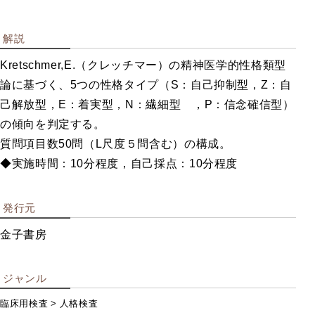
企業用検
解説
査
Kretschmer,E.（クレッチマー）の精神医学的性格類型
論に基づく、5つの性格タイプ（S：自己抑制型，Z：自
己解放型，E：着実型，N：繊細型 ，P：信念確信型）
職業興味を調べる
の傾向を判定する。
創造性・知能を調べる
質問項目数50問（L尺度５問含む）の構成。
職業適性を調べる
◆実施時間：10分程度，自己採点：10分程度
総合ストレス検査など
性格を調べる
発行元
教育指導用書籍
金子書房
ジャンル
学校用検
臨床用検査
人格検査
査