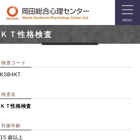
MENU
ＫＴ性格検査
臨床用検
査
検査コード
知能検査
KSB4KT
人格検査
親子関係検査
検査名
言語関係検査
ＫＴ性格検査
箱庭療法用具
その他臨床用検査
対象年齢
15 歳以上