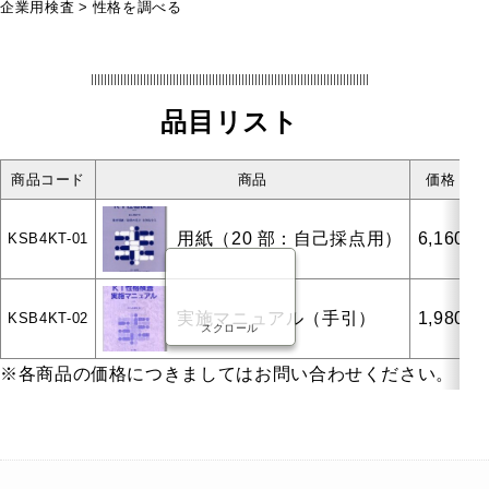
企業用検査
性格を調べる
幼稚園・保育園用
品目リスト
小学校用
中学校用
商品コード
商品
価格
高等学校用
大学・短大・専門学校用
用紙（20 部：自己採点用）
6,160
KSB4KT-01
実施マニュアル（手引）
1,980
KSB4KT-02
スクロール
海外輸入
検査
※各商品の価格につきましてはお問い合わせください。
知能・発達に関する検査