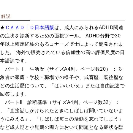
企業用検
解説
査
★
ＣＡＡＤＩＤ日本語版
は、成人にみられるADHD関連
の症状を診断するための面接ツール。 ADHD分野で30
年以上臨床経験のあるコナーズ博士によって開発されま
職業興味を調べる
した。 海外で販売されている信頼性の高い評価尺度の日
創造性・知能を調べる
本語訳です。
職業適性を調べる
パートＩ 生活歴（サイズA4判、ページ数20） ： 対
総合ストレス検査など
象者の家庭・学校・職場での様子や、成育歴、既往歴な
性格を調べる
どの生活歴について、「はい/いいえ」または自由記述で
教育指導用書籍
回答します。
パートII 診断基準（サイズA4判、ページ数32） ：
、「直接話しかけられたときにしばしば聞いていないよ
うにみえる」、「しばしば毎日の活動を忘れてしまう」
学校用検
など成人期と小児期の両方において問題となる症状を臨
査