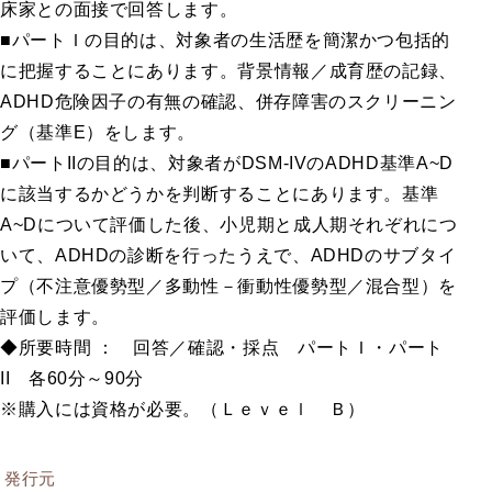
床家との面接で回答します。
■パートＩの目的は、対象者の生活歴を簡潔かつ包括的
に把握することにあります。背景情報／成育歴の記録、
幼稚園・保育園用
ADHD危険因子の有無の確認、併存障害のスクリーニン
小学校用
グ（基準E）をします。
中学校用
■パートIIの目的は、対象者がDSM-IVのADHD基準A~D
高等学校用
に該当するかどうかを判断することにあります。基準
大学・短大・専門学校用
A~Dについて評価した後、小児期と成人期それぞれにつ
いて、ADHDの診断を行ったうえで、ADHDのサブタイ
プ（不注意優勢型／多動性－衝動性優勢型／混合型）を
評価します。
海外輸入
◆所要時間 ： 回答／確認・採点 パートＩ・パート
検査
II 各60分～90分
※購入には資格が必要。（
Ｌｅｖｅｌ Ｂ
）
知能・発達に関する検査
発行元