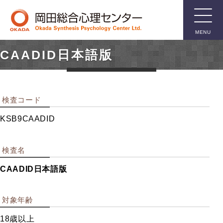
MENU
CAADID日本語版
臨床用検
査
検査コード
知能検査
KSB9CAADID
人格検査
親子関係検査
検査名
言語関係検査
CAADID日本語版
箱庭療法用具
その他臨床用検査
対象年齢
18歳以上