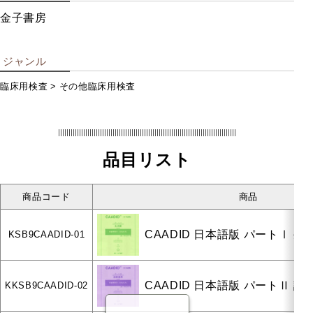
人格・その他の検査
金子書房
ジャンル
その他の
臨床用検査
その他臨床用検査
検査
品目リスト
スポーツ競技関係
支援教育・教材
商品コード
商品
書籍
DVD/VTR
CAADID 日本語版 パートⅠ 生活
KSB9CAADID-01
トップページ
会社案内
CAADID 日本語版 パートⅡ 診断
KKSB9CAADID-02
個人情報について
リンク集
POD