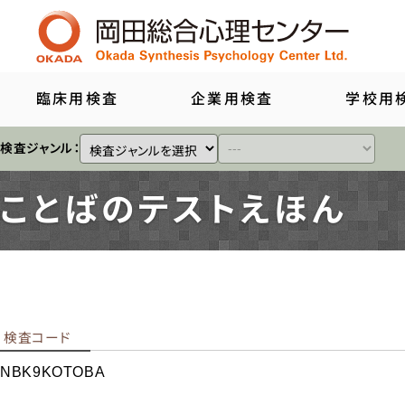
臨床用検査
企業用検査
学校用
検査ジャンル：
ことばのテストえほん
知能
人格
親子
言語
検査コード
箱庭
NBK9KOTOBA
その