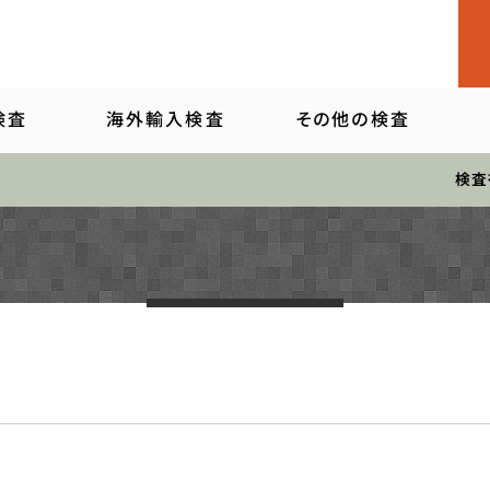
検査
海外輸入検査
その他の検査
臨床用
検査
検査
検査
職業興味を調べる
検査
創造性・知能を調べる
関係検査
職業適性を調べる
関係検査
総合ストレス検査など
療法用具
性格を調べる
他臨床用検査
教育指導用書籍