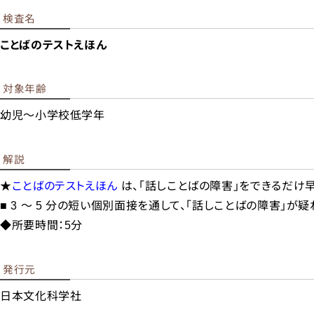
検査名
ことばのテストえほん
対象年齢
幼児～小学校低学年
幼稚
小学
解説
中学
★
ことばのテストえほん
は、「話しことばの障害」をできるだけ
高等
■ 3 ～ 5 分の短い個別面接を通して、「話しことばの障害」が
大学・
◆所要時間：5分
発行元
日本文化科学社