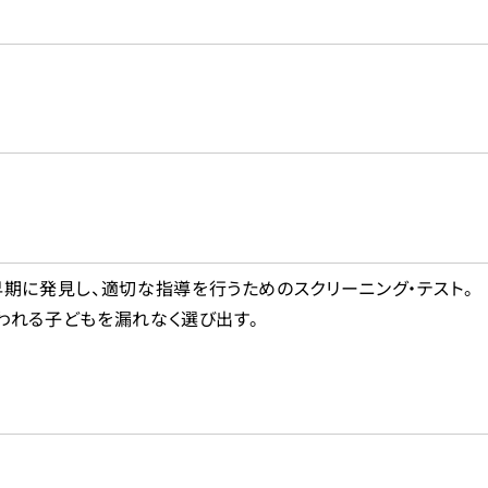
学校用
海
検査
入
園・保育園用
知能・発達に関する検査
校用
人格・その他の検査
校用
早期に発見し、適切な指導を行うためのスクリーニング・テスト。
学校用
疑われる子どもを漏れなく選び出す。
短大・専門学校用
その他