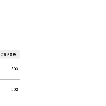
うち消費税
せ
300
ド
500