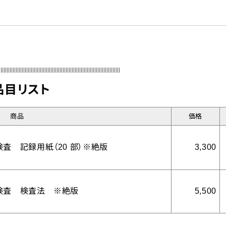
の検査
ーツ競技関係
教育・教材
品目リスト
VTR
商品
価格
ップページ
会社案内
個人情報について
リンク集
POD
お問い合わ
3,300
査 記録用紙（20 部）※絶版
カタログダウンロー
5,500
検査 検査法 ※絶版