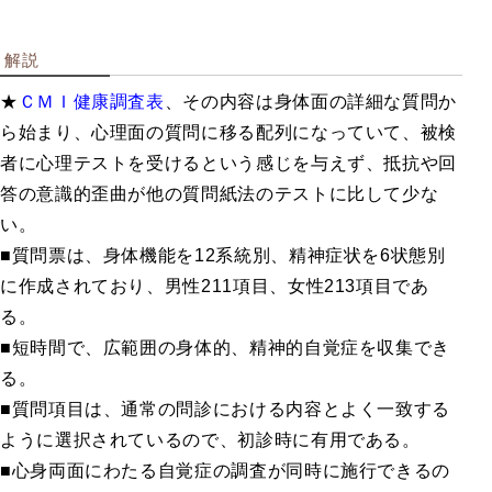
企業用検
解説
査
★
ＣＭＩ健康調査表
、その内容は身体面の詳細な質問か
ら始まり、心理面の質問に移る配列になっていて、被検
者に心理テストを受けるという感じを与えず、抵抗や回
職業興味を調べる
答の意識的歪曲が他の質問紙法のテストに比して少な
創造性・知能を調べる
い。
職業適性を調べる
■質問票は、身体機能を12系統別、精神症状を6状態別
総合ストレス検査など
に作成されており、男性211項目、女性213項目であ
性格を調べる
る。
教育指導用書籍
■短時間で、広範囲の身体的、精神的自覚症を収集でき
る。
■質問項目は、通常の問診における内容とよく一致する
ように選択されているので、初診時に有用である。
学校用検
■心身両面にわたる自覚症の調査が同時に施行できるの
査