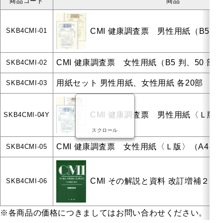
商品コード
商品
人格・その他の検査
CMI 健康調査票 男性用紙（B5 判
SKB4CMI-01
その他の
CMI 健康調査票 女性用紙（B5 判、50 部）
SKB4CMI-02
検査
用紙セット 男性用紙、女性用紙 各20部
SKB4CMI-03
CMI 健康調査票 男性用紙〈Ｌ版〉（
SKB4CMI-04Y
スポーツ競技関係
スクロール
支援教育・教材
CMI 健康調査票 女性用紙〈Ｌ版〉（A4 判、
SKB4CMI-05
書籍
DVD/VTR
CMI その解説と資料 改訂増補２版
SKB4CMI-06
トップページ
会社案内
個人情報について
リンク集
POD
※各商品の価格につきましてはお問い合わせください。