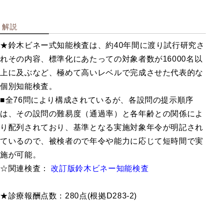
企業用検
解説
査
★
鈴木ビネー式知能検査
は、約40年間に渡り試行研究さ
れその内容、標準化にあたっての対象者数が16000名以
上に及ぶなど、極めて高いレベルで完成させた代表的な
職業興味を調べる
個別知能検査。
創造性・知能を調べる
■全76問により構成されているが、各設問の提示順序
職業適性を調べる
は、その設問の難易度（通過率）と各年齢との関係によ
総合ストレス検査など
り配列されており、基準となる実施対象年令が明記され
性格を調べる
ているので、被検者ので年令や能力に応じて短時間で実
教育指導用書籍
施が可能。
☆関連検査：
改訂版鈴木ビネー知能検査
★診療報酬点数：280点(根拠D283-2)
学校用検
査