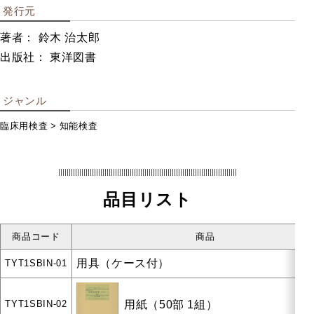
発行元
著者： 鈴木 治太郎
出版社： 東洋図書
幼稚園・保育園用
小学校用
中学校用
ジャンル
高等学校用
臨床用検査
知能検査
大学・短大・専門学校用
品目リスト
海外輸入
商品コード
商品
検査
用具（ケース付）
TYT1SBIN-01
知能・発達に関する検査
用紙（50部 1組）
TYT1SBIN-02