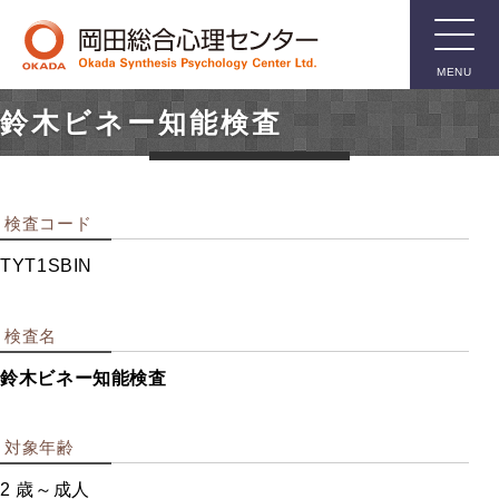
MENU
鈴木ビネー知能検査
臨床用検
査
検査コード
知能検査
TYT1SBIN
人格検査
親子関係検査
検査名
言語関係検査
鈴木ビネー知能検査
箱庭療法用具
その他臨床用検査
対象年齢
2 歳～成人